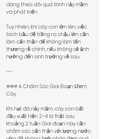
dàng theo dõi quá trình nảy mầm 
và phát triển.
Tuy nhiên, khi cây con lớn lên, việc 
tách bầu để trồng ra chậu lớn cần 
làm cẩn thận để không làm tổn 
thương rễ chính, nếu không sẽ ảnh 
hưởng đến sinh trưởng về sau.
---
### 4. Chăm Sóc Giai Đoạn Ươm 
Cây
Khi hạt đã nảy mầm, cây con bắt 
đầu xuất hiện 2–4 lá thật sau 
khoảng 2 tuần. Giai đoạn này cần 
chăm sóc cẩn thận với lượng nước 
vừa đủ, không tưới phân đạm quá 