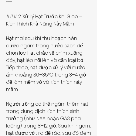
---
### 2. Xử Lý Hạt Trước Khi Gieo – 
Kích Thích Khả Năng Nảy Mầm
Hạt mai sau khi thu hoạch nên 
được ngâm trong nước sạch để 
chọn lọc. Hạt chắc sẽ chìm xuống 
đáy, hạt lép nổi lên và cần loại bỏ. 
Tiếp theo, hạt được xử lý với nước 
ấm khoảng 30–35°C trong 3–4 giờ 
để làm mềm vỏ và kích thích nảy 
mầm.
Người trồng có thể ngâm thêm hạt 
trong dung dịch kích thích sinh 
trưởng (như NAA hoặc GA3 pha 
loãng) trong 8–12 giờ. Sau khi ngâm, 
hạt được vớt ra để ráo, sau đó đem 