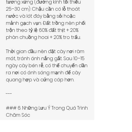
tương xứng (đường kính tối thiểu 
25–30 cm). Chậu cần có lỗ thoát 
nước và lót đáy bằng sỏi hoặc 
mảnh gạch vụn. Đất trồng nên phối 
trộn theo tỷ lệ: 60% đất thịt + 20% 
phân chuồng hoai + 20% tro trấu.
Thời gian đầu nên đặt cây nơi râm 
mát, tránh ánh nắng gắt. Sau 10–15 
ngày cây bén rễ, có thể chuyển dần 
ra nơi có ánh sáng mạnh để cây 
quang hợp và cứng cáp hơn.
---
### 6. Những Lưu Ý Trong Quá Trình 
Chăm Sóc
Trong vòng 6–8 tháng đầu, cây cần 