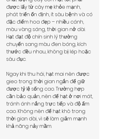
được lấy từ cây mẹ khỏe mạnh, 
phát triển ổn định, ít sâu bệnh và có 
đặc điểm hoa đẹp – nhiều cánh, 
màu vàng sáng, thời gian nở dài. 
Hạt đạt độ chín sinh lý thường 
chuyển sang màu đen bóng, kích 
thước đều nhau, không bị lép hoặc 
sâu đục.
Ngay khi thu hái, hạt mai nên được 
gieo trong thời gian ngắn để giữ 
được tỷ lệ sống cao. Trường hợp 
cần bảo quản, nên để hạt ở nơi mát, 
tránh ánh nắng trực tiếp và độ ẩm 
cao. Không nên để hạt khô trong 
thời gian dài, vì sẽ làm giảm mạnh 
khả năng nảy mầm.