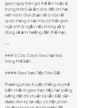
gieo ngay trên giá thể ẩm hoặc ủ 
trong khăn/vải ẩm cho đến khi hạt 
nứt nanh. Giai đoạn xử lý này rất 
quan trọng vì hạt mai có thời gian 
ngủ sinh lý ngắn, nếu không xử lý 
đúng sẽ ảnh hưởng đến tỉ lệ mọc.
---
### 3. Các Cách Gieo Hạt Mai 
Vàng Phổ Biến
#### Gieo Trực Tiếp Trên Đất
Phương pháp truyền thống và phổ 
biến nhất là gieo trực tiếp hạt xuống 
luống đất đã chuẩn bị sẵn. Đất cần 
được làm kỹ, tơi xốp, có trộn phân 
chuồng hoai và thoát nước tốt. 