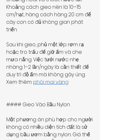
Khoảng cách gieo nên là 10–15 
cm/hạt, hàng cách hàng 20 cm để 
cây con có đủ không gian phát 
triển.
Sau khi gieo, phủ một lớp rơm rạ 
hoặc tro trấu để giữ ẩm và che 
mưa nắng. Việc tưới nước nhẹ 
nhàng 1–2 lần/ngày là cần thiết để 
duy trì độ ẩm mà không gây úng.
Xem thêm: 
phôi mai vàng
#### Gieo Vào Bầu Nylon
Một phương án phù hợp cho người 
không có nhiều diện tích đất là sử 
dụng bầu ươm bằng nylon. Giá thể 