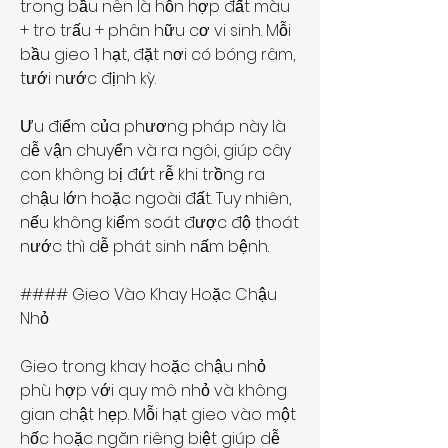
trong bầu nên là hỗn hợp đất màu 
+ tro trấu + phân hữu cơ vi sinh. Mỗi 
bầu gieo 1 hạt, đặt nơi có bóng râm, 
tưới nước định kỳ.
Ưu điểm của phương pháp này là 
dễ vận chuyển và ra ngôi, giúp cây 
con không bị đứt rễ khi trồng ra 
chậu lớn hoặc ngoài đất. Tuy nhiên, 
nếu không kiểm soát được độ thoát 
nước thì dễ phát sinh nấm bệnh.
#### Gieo Vào Khay Hoặc Chậu 
Nhỏ
Gieo trong khay hoặc chậu nhỏ 
phù hợp với quy mô nhỏ và không 
gian chật hẹp. Mỗi hạt gieo vào một 
hốc hoặc ngăn riêng biệt giúp dễ 