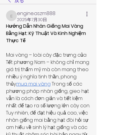
戻る
engine.aszm888
engine.aszm888
2025年7月30日
Hướng Dẫn Nhân Giống Mai Vàng 
Bằng Hạt: Kỹ Thuật Và Kinh Nghiệm 
Thực Tế
Mai vàng – loài cây đặc trưng của 
Tết phương Nam – không chỉ mang 
giá trị thẩm mỹ mà còn mang theo 
nhiều ý nghĩa tinh thần, phong 
thủy.
mua mai vàng
 Trong số các 
phương pháp nhân giống, gieo hạt 
vẫn là cách đơn giản và tiết kiệm 
nhất để tạo ra số lượng lớn cây con. 
Tuy nhiên, để đạt hiệu quả cao, việc 
nhân giống mai bằng hạt đòi hỏi sự 
am hiểu về sinh lý hạt giống và các 
kỹ thuật chăm sóc bài bản ngay từ 