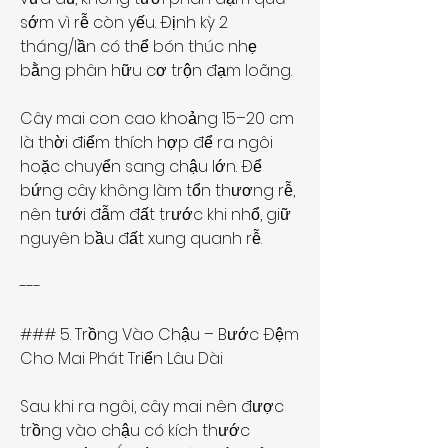
sớm vì rễ còn yếu. Định kỳ 2 
tháng/lần có thể bón thúc nhẹ 
bằng phân hữu cơ trộn đạm loãng.
Cây mai con cao khoảng 15–20 cm 
là thời điểm thích hợp để ra ngôi 
hoặc chuyển sang chậu lớn. Để 
bứng cây không làm tổn thương rễ, 
nên tưới đẫm đất trước khi nhổ, giữ 
nguyên bầu đất xung quanh rễ.
---
### 5. Trồng Vào Chậu – Bước Đệm 
Cho Mai Phát Triển Lâu Dài
Sau khi ra ngôi, cây mai nên được 
trồng vào chậu có kích thước 