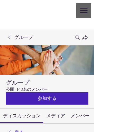
グループ
グループ
公開
·
143名のメンバー
参加する
ディスカッション
メディア
メンバー