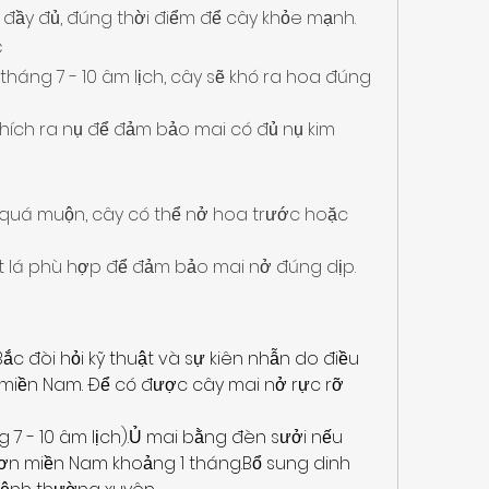
ầy đủ, đúng thời điểm để cây khỏe mạnh.
c
tháng 7 - 10 âm lịch, cây sẽ khó ra hoa đúng 
hích ra nụ để đảm bảo mai có đủ nụ kim 
 quá muộn, cây có thể nở hoa trước hoặc 
ặt lá phù hợp để đảm bảo mai nở đúng dịp.
 đòi hỏi kỹ thuật và sự kiên nhẫn do điều 
n miền Nam. Để có được cây mai nở rực rỡ 
 7 - 10 âm lịch).Ủ mai bằng đèn sưởi nếu 
 hơn miền Nam khoảng 1 tháng.Bổ sung dinh 