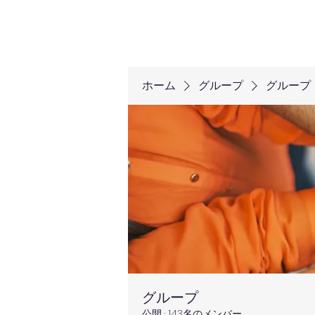
ホーム
グループ
グループ
グループ
公開
·
143名のメンバー