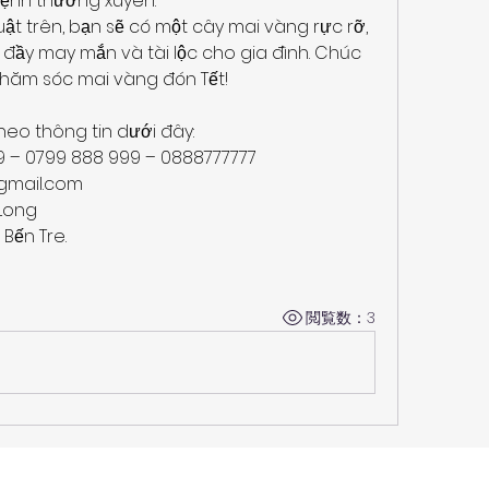
bệnh thường xuyên.
t trên, bạn sẽ có một cây mai vàng rực rỡ, 
 đầy may mắn và tài lộc cho gia đình. Chúc 
chăm sóc mai vàng đón Tết!
heo thông tin dưới đây:
99 – 0799 888 999 – 0888777777
mail.com
Long
 Bến Tre.
閲覧数：3