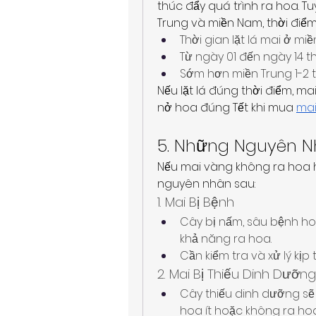
thúc đẩy quá trình ra hoa. Tu
Trung và miền Nam, thời điểm 
Thời gian lặt lá mai ở miề
Từ ngày 01 đến ngày 14 th
Sớm hơn miền Trung 1-2 
Nếu lặt lá đúng thời điểm, ma
nở hoa đúng Tết khi mua 
mai
5. Những Nguyên N
Nếu mai vàng không ra hoa 
nguyên nhân sau:
1. Mai Bị Bệnh
Cây bị nấm, sâu bệnh ho
khả năng ra hoa.
Cần kiểm tra và xử lý kị
2. Mai Bị Thiếu Dinh Dưỡng
Cây thiếu dinh dưỡng sẽ 
hoa ít hoặc không ra hoa