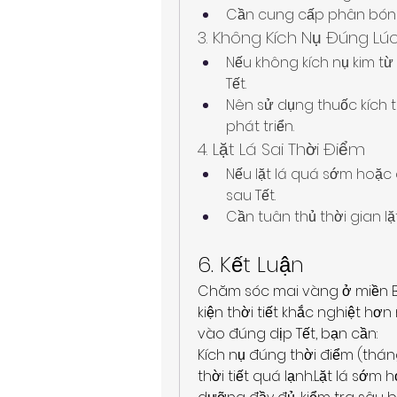
Cần cung cấp phân bón đ
3. Không Kích Nụ Đúng Lú
Nếu không kích nụ kim từ 
Tết.
Nên sử dụng thuốc kích t
phát triển.
4. Lặt Lá Sai Thời Điểm
Nếu lặt lá quá sớm hoặc
sau Tết.
Cần tuân thủ thời gian l
6. Kết Luận
Chăm sóc mai vàng ở miền Bắc
kiện thời tiết khắc nghiệt hơ
vào đúng dịp Tết, bạn cần:
Kích nụ đúng thời điểm (tháng
thời tiết quá lạnh.Lặt lá sớm