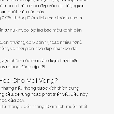
ể mai có thể ra hoa đẹp vào dịp Tết, người 
oạn phát triển của cây.
g 7 đến tháng 10 âm lịch, mọc thành cụm ở 
ển từ nụ kim, có lớp lụa bọc màu xanh bên 
uân, thường có 5 cánh (hoặc nhiều hơn), 
ỏng và thời gian hoa đẹp nhất kéo dài 
, việc chăm sóc mai cần được thực hiện 
ây ra hoa đúng dịp Tết.
ch Hoa Cho Mai Vàng?
n, nhưng nếu không được kích thích đúng 
ng đều, dễ rụng hoặc phát triển yếu. Điều này 
hoa của cây.
g: Từ tháng 7 đến tháng 10 âm lịch, muộn nhất 