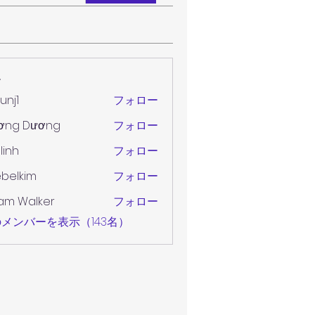
ー
unj1
フォロー
ơng Dương
フォロー
 linh
フォロー
belkim
フォロー
im
am Walker
フォロー
メンバーを表示（143名）