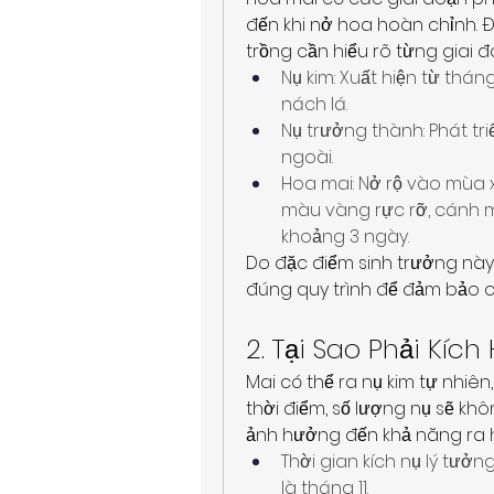
đến khi nở hoa hoàn chỉnh. Đ
trồng cần hiểu rõ từng giai đ
Nụ kim: Xuất hiện từ thán
nách lá.
Nụ trưởng thành: Phát tri
ngoài.
Hoa mai: Nở rộ vào mùa x
màu vàng rực rỡ, cánh m
khoảng 3 ngày.
Do đặc điểm sinh trưởng này
đúng quy trình để đảm bảo c
2. Tại Sao Phải Kí
Mai có thể ra nụ kim tự nhiê
thời điểm, số lượng nụ sẽ khô
ảnh hưởng đến khả năng ra 
Thời gian kích nụ lý tưởn
là tháng 11.