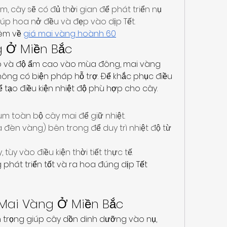
m, cây sẽ có đủ thời gian để phát triển nụ 
iúp hoa nở đều và đẹp vào dịp Tết.
êm về 
giá mai vàng hoành 60
g Ở Miền Bắc
thấp và độ ẩm cao vào mùa đông, mai vàng 
ông có biện pháp hỗ trợ. Để khắc phục điều 
ể tạo điều kiện nhiệt độ phù hợp cho cây.
m toàn bộ cây mai để giữ nhiệt.
à đèn vàng) bên trong để duy trì nhiệt độ từ 
y, tùy vào điều kiện thời tiết thực tế.
phát triển tốt và ra hoa đúng dịp Tết 
á Mai Vàng Ở Miền Bắc
 trọng giúp cây dồn dinh dưỡng vào nụ, 