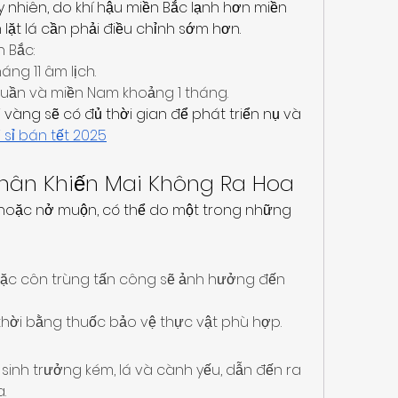
y nhiên, do khí hậu miền Bắc lạnh hơn miền 
lặt lá cần phải điều chỉnh sớm hơn.
n Bắc:
áng 11 âm lịch.
tuần và miền Nam khoảng 1 tháng.
i vàng sẽ có đủ thời gian để phát triển nụ và 
 sỉ bán tết 2025
hân Khiến Mai Không Ra Hoa
hoặc nở muộn, có thể do một trong những 
ặc côn trùng tấn công sẽ ảnh hưởng đến 
p thời bằng thuốc bảo vệ thực vật phù hợp.
sinh trưởng kém, lá và cành yếu, dẫn đến ra 
.