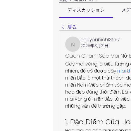
ディスカッション
メデ
戻る
nguyenbich13697
2025年3月21日
nguyenbich13697
Cách Chăm Sóc Mai Nở Đ
Cây mai vàng là biểu tượng c
nhiên, để có được cây 
mai k
miền Bắc là một thử thách do đ
miền Nam. Việc chăm sóc mai 
hoa đẹp đúng thời điểm. Bài
mai vàng ở miền Bắc, từ việc 
những vấn đề thường gặp.
1. Đặc Điểm Của H
Hoa mai có các giai đoạn phát