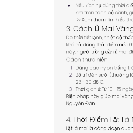
Nếu kích nụ đúng thời điể
kim trên toàn bộ cành, g
====>> Xem thêm: Tìm hiểu th
3. Cách Ủ Mai Vàn
Do thời tiết lạnh, nhiệt độ 
khó nở đúng thời điểm nếu kh
này, người trồng cần ủ mai đ
Cách thực hiện:
Dùng bao nylon trắng trù
Bố trí đèn sưởi (thường l
28 - 30 độ C.
Thời gian ủ: Từ 10 - 15 ngà
Biện pháp này giúp mai vàng 
Nguyên Đán.
4. Thời Điểm Lặt L
Lặt lá mai là công đoạn quan