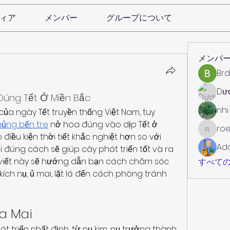
ィア
メンバー
グループについて
メンバ
Brd
Dư
úng Tết Ở Miền Bắc
nhi
ủa ngày Tết truyền thống Việt Nam, tuy 
hủng bến tre
 nở hoa đúng vào dịp Tết ở 
roe
roebelk
iều kiện thời tiết khắc nghiệt hơn so với 
Ad
đúng cách sẽ giúp cây phát triển tốt và ra 
 viết này sẽ hướng dẫn bạn cách chăm sóc 
すべての
kích nụ, ủ mai, lặt lá đến cách phòng tránh 
oa Mai
 triển nhất định, từ nụ kim, nụ trưởng thành 