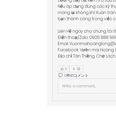
dưỡng đầy đủ, kiểm tra sâu 
Nếu áp dụng đúng các kỹ thuậ
mang lại không khí Xuân tràn
bạn thành công trong việc 
Liên Hệ ngay cho chúng tôi t
Điện thoại/Zalo: 0905 888 9
Email: 
Vuonmaihoanglong@g
Facebook: Vườn mai Hoàng 
Địa chỉ: Tân Thiềng, Chợ Lách,
0
0件のコメント
Write a comment...