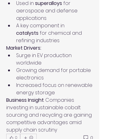
Used in 
superalloys
 for 
aerospace and defense 
applications
A key component in 
catalysts
 for chemical and 
refining industries
Market Drivers:
Surge in EV production 
worldwide
Growing demand for portable 
electronics
Increased focus on renewable 
energy storage
Business Insight
: Companies 
investing in sustainable cobalt 
sourcing and recycling are gaining 
competitive advantages amid 
supply chain scrutiny
0
0