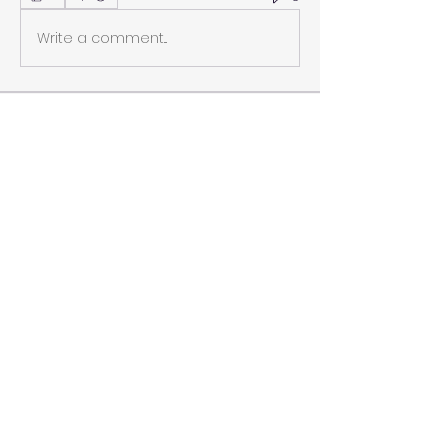
Write a comment...
グループについて
グループへようこそ！他のメンバーと
交流したり、最新情報をチェックした
り、動画をシェアすることもできま
す。
メンバー
Brdunj1
フォロー
Dương Dương
フォロー
nhi linh
フォロー
roebelkim
フォロー
roebelkim