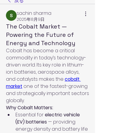
戻る
sachin sharma
2025年8月9日
The Cobalt Market —
Powering the Future of
Energy and Technology
Cobalt has become a critical 
commodity in today’s technology-
driven world. Its key role in lithium-
ion batteries, aerospace alloys, 
and catalysts makes the 
cobalt 
market
 one of the fastest-growing 
and strategically important sectors 
globally.
Why Cobalt Matters:
Essential for 
electric vehicle 
(EV) batteries
 — providing 
energy density and battery life