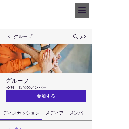
グループ
グループ
公開
·
143名のメンバー
参加する
ディスカッション
メディア
メンバー