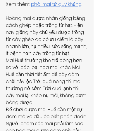
Xem thêm: 
phôi mai tứ quý khủng
.
Hoàng mai được nhân giống bằng 
cách ghép hoặc trồng từ hạt. Hiện 
nay giống này chủ yếu được trồng 
từ cây ghép do có ưu điểm là cây 
nhanh lớn, nụ nhiều, sức sống mạnh, 
ít bệnh hơn cây trồng từ hạt.
Mai Huế thường khó trổ bông hơn 
so với các loại hoa mai khác. Mai 
Huế cần thời tiết ấm để cây đâm 
chồi nảy lộc. Trời quá nóng thì mai 
thường nở sớm. Trời quá lạnh thì 
cây mai lại khép nụ mãi, không đơm 
bông được.
Để chơi được mai Huế cần một sự 
đam mê và đầu óc biết phán đoán. 
Người chăm sóc mai phải làm sao 
cho hoa mai được đâm chồi nảy 