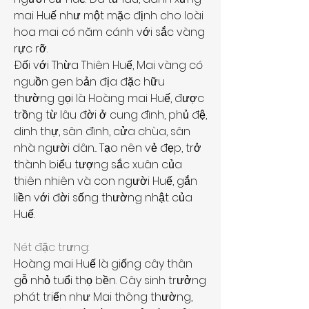
mai Huế như một mặc định cho loài 
hoa mai có năm cánh với sắc vàng 
rực rỡ.
Đối với Thừa Thiên Huế, Mai vàng có 
nguồn gen bản địa đặc hữu 
thường gọi là Hoàng mai Huế, được 
trồng từ lâu đời ở cung đình, phủ đệ, 
dinh thự, sân đình, cửa chùa, sân 
nhà người dân... Tạo nên vẻ đẹp, trở 
thành biểu tượng sắc xuân của 
thiên nhiên và con người Huế, gắn 
liền với đời sống thường nhật của 
Huế.
Nét đặc trưng:
Hoàng mai Huế là giống cây thân 
gỗ nhỏ tuổi thọ bền. Cây sinh trưởng 
phát triển như Mai thông thường, 