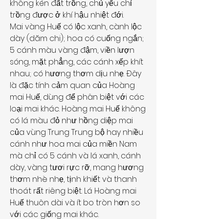
không kén đất trồng, chủ yếu chỉ 
trồng được ở khí hậu nhiệt đới.
Mai vàng Huế có lộc xanh, cành lộc 
dày (dăm chi); hoa có cuống ngắn; 
5 cánh màu vàng đậm, viền lượn 
sóng, mặt phẳng, các cánh xếp khít 
nhau; có hương thơm dịu nhẹ. Đây 
là đặc tính cảm quan của Hoàng 
mai Huế, dùng để phân biệt với các 
loại mai khác. Hoàng mai Huế không 
có lá màu đỏ như hồng diệp mai 
của vùng Trung Trung bộ hay nhiều 
cánh như hoa mai của miền Nam 
mà chỉ có 5 cánh và lá xanh, cánh 
dày, vàng tươi rực rỡ, mang hương 
thơm nhè nhẹ, tịnh khiết và thanh 
thoát rất riêng biệt. Lá Hoàng mai 
Huế thuôn dài và ít bo tròn hơn so 
với các giống mai khác.