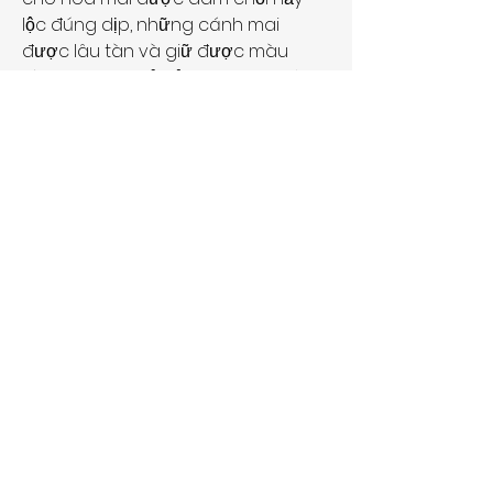
lộc đúng dịp, những cánh mai 
được lâu tàn và giữ được màu 
vàng vương giả của hoa mai. Nó 
đòi hỏi sự khéo léo và cái duyên với 
mai Huế. Có gắn bó lâu năm với hoa 
mai, đặt cái tâm của mình vào mai 
Huế thì mới “cảm” được mai Huế và 
biết cách chăm sóc mai cho phù 
hợp. Các bạn có thể tham khảo 
thêm về 
Top 10 cây mai vàng đẹp 
khủng nhất Việt Nam
.
0
0
Escreva um comentário
グループについて