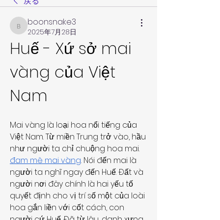
戻る
boonsnake3
boonsnake3
2025年7月28日
Huế - Xứ sở mai 
vàng của Việt 
Nam
Mai vàng là loại hoa nổi tiếng của 
Việt Nam. Từ miền Trung trở vào, hầu 
như người ta chỉ chuộng hoa mai. 
đam mê mai vàng
. Nói đến mai là 
người ta nghĩ ngay đến Huế. Đất và 
người nơi đây chính là hai yếu tố 
quyết định cho vị trí số một của loài 
hoa gắn liền với cốt cách, con 
người cứ Huế. Đã từ lâu, danh xưng 