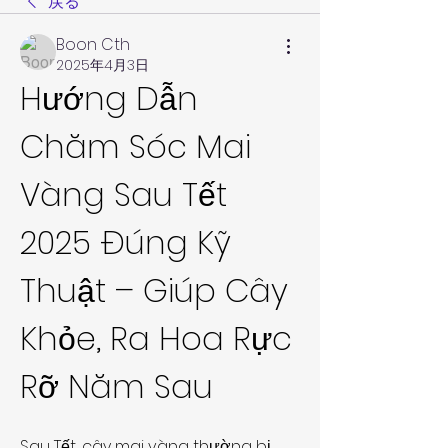
戻る
Boon Cth
2025年4月3日
Hướng Dẫn 
Chăm Sóc Mai 
Vàng Sau Tết 
2025 Đúng Kỹ 
Thuật – Giúp Cây 
Khỏe, Ra Hoa Rực 
Rỡ Năm Sau
Sau Tết, cây mai vàng thường bị 