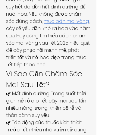
suy kiệt do dồn hết dinh dưỡng để 
nuôi hoa. Nếu không được chăm 
sóc đúng cách, 
mua bán mai vàng
, 
cây sẽ yếu dần, khó ra hoa vào năm 
sau. Hãy cùng tìm hiểu cách chăm 
sóc mai vàng sau Tết 2025 hiệu quả 
để cây phục hồi mạnh mẽ, phát 
triển tốt và nở hoa đẹp trong mùa 
Tết tiếp theo nhé!
Vì Sao Cần Chăm Sóc 
Mai Sau Tết?
🌿 Mất dinh dưỡng: Trong suốt thời 
gian nở rộ dịp Tết, cây mai tiêu tốn 
nhiều năng lượng, khiến bộ rễ và 
thân cành suy yếu.
🌿 Tác động của thuốc kích thích: 
Trước Tết, nhiều nhà vườn sử dụng 