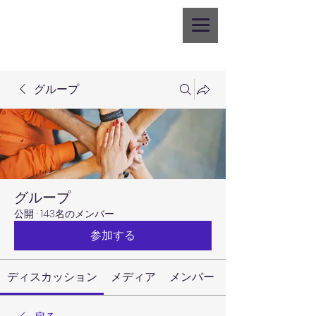
グループ
グループ
公開
·
143名のメンバー
参加する
ディスカッション
メディア
メンバー