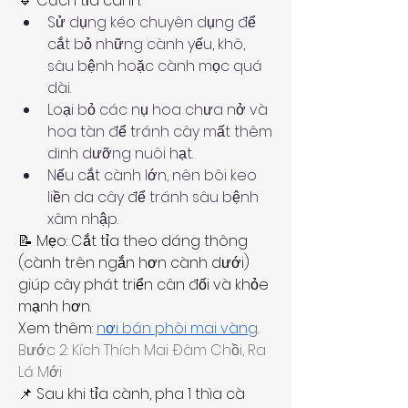
🔹 Cách tỉa cành:
Sử dụng kéo chuyên dụng để 
cắt bỏ những cành yếu, khô, 
sâu bệnh hoặc cành mọc quá 
dài.
Loại bỏ các nụ hoa chưa nở và 
hoa tàn để tránh cây mất thêm 
dinh dưỡng nuôi hạt.
Nếu cắt cành lớn, nên bôi keo 
liền da cây để tránh sâu bệnh 
xâm nhập.
📝 Mẹo: Cắt tỉa theo dáng thông 
(cành trên ngắn hơn cành dưới) 
giúp cây phát triển cân đối và khỏe 
mạnh hơn.
Xem thêm: 
nơi bán phôi mai vàng
.
Bước 2: Kích Thích Mai Đâm Chồi, Ra 
Lá Mới
📌 Sau khi tỉa cành, pha 1 thìa cà 