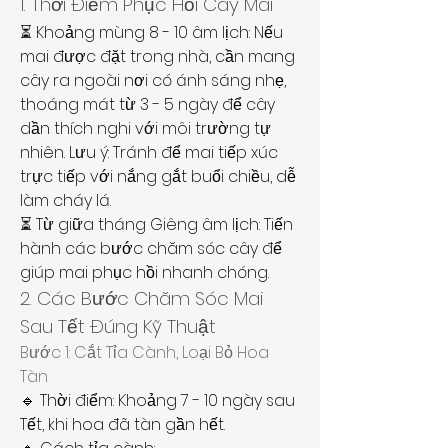
1. Thời Điểm Phục Hồi Cây Mai
⏳ Khoảng mùng 8 - 10 âm lịch: Nếu 
mai được đặt trong nhà, cần mang 
cây ra ngoài nơi có ánh sáng nhẹ, 
thoáng mát từ 3 - 5 ngày để cây 
dần thích nghi với môi trường tự 
nhiên. Lưu ý: Tránh để mai tiếp xúc 
trực tiếp với nắng gắt buổi chiều, dễ 
làm cháy lá.
⏳ Từ giữa tháng Giêng âm lịch: Tiến 
hành các bước chăm sóc cây để 
giúp mai phục hồi nhanh chóng.
2. Các Bước Chăm Sóc Mai 
Sau Tết Đúng Kỹ Thuật
Bước 1: Cắt Tỉa Cành, Loại Bỏ Hoa 
Tàn
🔹 Thời điểm: Khoảng 7 - 10 ngày sau 
Tết, khi hoa đã tàn gần hết.