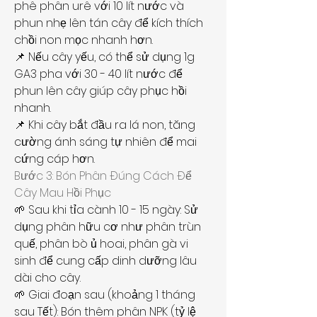
phê phân urê với 10 lít nước và 
phun nhẹ lên tán cây để kích thích 
chồi non mọc nhanh hơn.
📌 Nếu cây yếu, có thể sử dụng 1g 
GA3 pha với 30 - 40 lít nước để 
phun lên cây giúp cây phục hồi 
nhanh.
📌 Khi cây bắt đầu ra lá non, tăng 
cường ánh sáng tự nhiên để mai 
cứng cáp hơn.
Bước 3: Bón Phân Đúng Cách Để 
Cây Mau Hồi Phục
🌱 Sau khi tỉa cành 10 - 15 ngày: Sử 
dụng phân hữu cơ như phân trùn 
quế, phân bò ủ hoai, phân gà vi 
sinh để cung cấp dinh dưỡng lâu 
dài cho cây.
🌱 Giai đoạn sau (khoảng 1 tháng 
sau Tết): Bón thêm phân NPK (tỷ lệ 