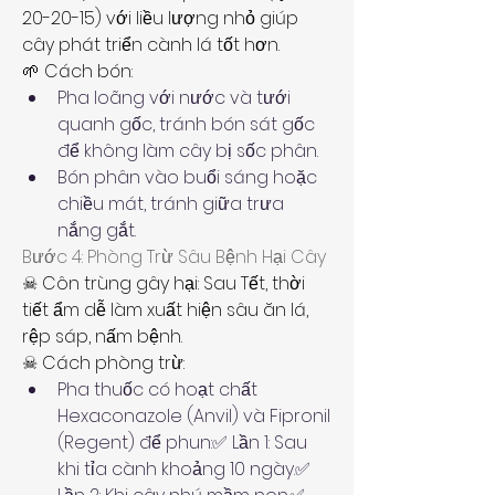
20-20-15) với liều lượng nhỏ giúp 
cây phát triển cành lá tốt hơn.
🌱 Cách bón:
Pha loãng với nước và tưới 
quanh gốc, tránh bón sát gốc 
để không làm cây bị sốc phân.
Bón phân vào buổi sáng hoặc 
chiều mát, tránh giữa trưa 
nắng gắt.
Bước 4: Phòng Trừ Sâu Bệnh Hại Cây
☠ Côn trùng gây hại: Sau Tết, thời 
tiết ẩm dễ làm xuất hiện sâu ăn lá, 
rệp sáp, nấm bệnh.
☠ Cách phòng trừ:
Pha thuốc có hoạt chất 
Hexaconazole (Anvil) và Fipronil 
(Regent) để phun:✅ Lần 1: Sau 
khi tỉa cành khoảng 10 ngày.✅ 