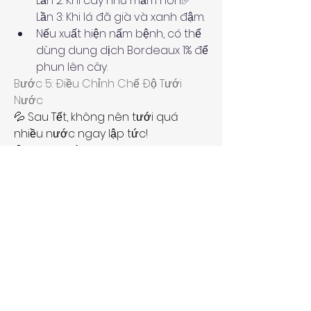
Lần 2: Khi cây nhú mầm non.✅ 
Lần 3: Khi lá đã già và xanh đậm.
Nếu xuất hiện nấm bệnh, có thể 
dùng dung dịch Bordeaux 1% để 
phun lên cây.
Bước 5: Điều Chỉnh Chế Độ Tưới 
Nước
💦 Sau Tết, không nên tưới quá 
nhiều nước ngay lập tức!
💦 Cách tưới hợp lý:
Giai đoạn đầu (sau Tết 1 - 2 
tuần): Chỉ tưới nhẹ, giữ đất hơi 
ẩm, tránh úng rễ.
Khi cây bắt đầu mọc lá mới: Tưới 
đều đặn mỗi ngày vào sáng 
sớm hoặc chiều mát.
Vào mùa mưa: Giảm lượng 
nước tưới, tránh cây bị úng.
Lưu Ý Quan Trọng Khi Chăm 