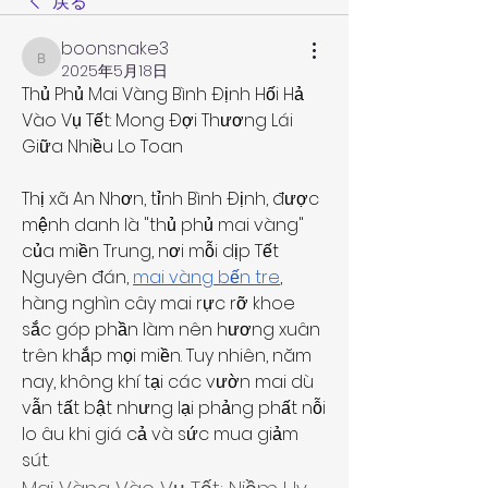
戻る
boonsnake3
boonsnake3
2025年5月18日
Thủ Phủ Mai Vàng Bình Định Hối Hả 
Vào Vụ Tết: Mong Đợi Thương Lái 
Giữa Nhiều Lo Toan
Thị xã An Nhơn, tỉnh Bình Định, được 
mệnh danh là "thủ phủ mai vàng" 
của miền Trung, nơi mỗi dịp Tết 
Nguyên đán, 
mai vàng bến tre
, 
hàng nghìn cây mai rực rỡ khoe 
sắc góp phần làm nên hương xuân 
trên khắp mọi miền. Tuy nhiên, năm 
nay, không khí tại các vườn mai dù 
vẫn tất bật nhưng lại phảng phất nỗi 
lo âu khi giá cả và sức mua giảm 
sút.