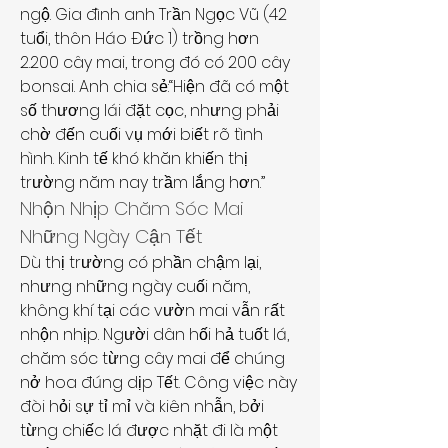
ngộ. Gia đình anh Trần Ngọc Vũ (42 
tuổi, thôn Háo Đức 1) trồng hơn 
2.200 cây mai, trong đó có 200 cây 
bonsai. Anh chia sẻ:“Hiện đã có một 
số thương lái đặt cọc, nhưng phải 
chờ đến cuối vụ mới biết rõ tình 
hình. Kinh tế khó khăn khiến thị 
trường năm nay trầm lắng hơn.”
Nhộn Nhịp Chăm Sóc Mai 
Những Ngày Cận Tết
Dù thị trường có phần chậm lại, 
nhưng những ngày cuối năm, 
không khí tại các vườn mai vẫn rất 
nhộn nhịp. Người dân hối hả tuốt lá, 
chăm sóc từng cây mai để chúng 
nở hoa đúng dịp Tết. Công việc này 
đòi hỏi sự tỉ mỉ và kiên nhẫn, bởi 
từng chiếc lá được nhặt đi là một 