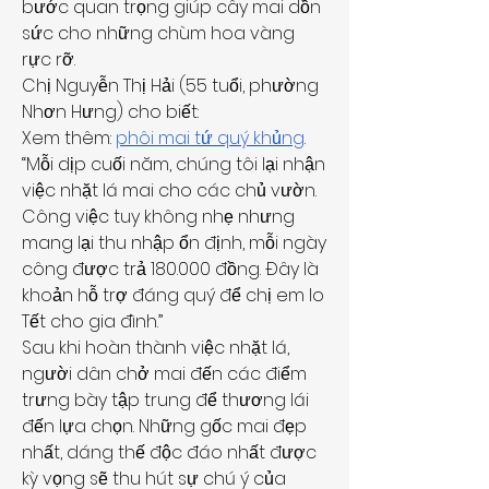
bước quan trọng giúp cây mai dồn 
sức cho những chùm hoa vàng 
rực rỡ.
Chị Nguyễn Thị Hải (55 tuổi, phường 
Nhơn Hưng) cho biết:
Xem thêm: 
phôi mai tứ quý khủng
.
“Mỗi dịp cuối năm, chúng tôi lại nhận 
việc nhặt lá mai cho các chủ vườn. 
Công việc tuy không nhẹ nhưng 
mang lại thu nhập ổn định, mỗi ngày 
công được trả 180.000 đồng. Đây là 
khoản hỗ trợ đáng quý để chị em lo 
Tết cho gia đình.”
Sau khi hoàn thành việc nhặt lá, 
người dân chở mai đến các điểm 
trưng bày tập trung để thương lái 
đến lựa chọn. Những gốc mai đẹp 
nhất, dáng thế độc đáo nhất được 
kỳ vọng sẽ thu hút sự chú ý của 