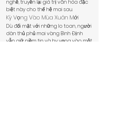
nghề, truyền lại giá trị văn hóa đặc 
biệt này cho thế hệ mai sau.
Kỳ Vọng Vào Mùa Xuân Mới
Dù đối mặt với những lo toan, người 
dân thủ phủ mai vàng Bình Định 
vẫn giữ niềm tin và hy vọng vào một 
mùa xuân mới đầy khởi sắc. Những 
cây mai đã được chăm sóc kỹ 
lưỡng, những búp hoa đã sẵn sàng 
bung nở – đó là món quà xuân gửi 
đến mọi nhà, mang theo ước vọng 
về một năm mới an lành và sung 
túc.
Thị trường mai vàng có thể chưa 
sôi động, nhưng người trồng mai 
vẫn luôn tin rằng, mỗi gốc mai mang 
dáng thế độc đáo sẽ tìm được chủ 
nhân xứng đáng, tiếp tục lan tỏa vẻ 
đẹp và giá trị văn hóa của mai 