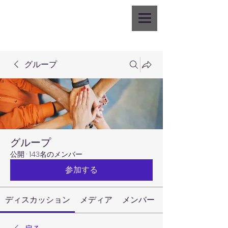
グループ
グループ
公開
·
143名のメンバー
参加する
ディスカッション
メディア
メンバー