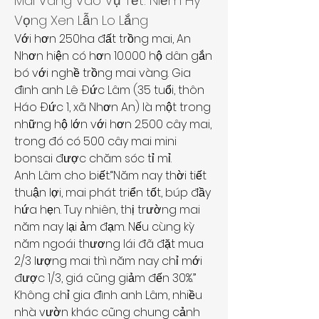
Mai Vàng Vào Vụ Tết: Niềm Hy 
Vọng Xen Lẫn Lo Lắng
Với hơn 250ha đất trồng mai, An 
Nhơn hiện có hơn 10.000 hộ dân gắn 
bó với nghề trồng mai vàng. Gia 
đình anh Lê Đức Lâm (35 tuổi, thôn 
Háo Đức 1, xã Nhơn An) là một trong 
những hộ lớn với hơn 2.500 cây mai, 
trong đó có 500 cây mai mini 
bonsai được chăm sóc tỉ mỉ.
Anh Lâm cho biết:“Năm nay thời tiết 
thuận lợi, mai phát triển tốt, búp đầy 
hứa hẹn. Tuy nhiên, thị trường mai 
năm nay lại ảm đạm. Nếu cùng kỳ 
năm ngoái thương lái đã đặt mua 
2/3 lượng mai thì năm nay chỉ mới 
được 1/3, giá cũng giảm đến 30%.”
Không chỉ gia đình anh Lâm, nhiều 
nhà vườn khác cũng chung cảnh 