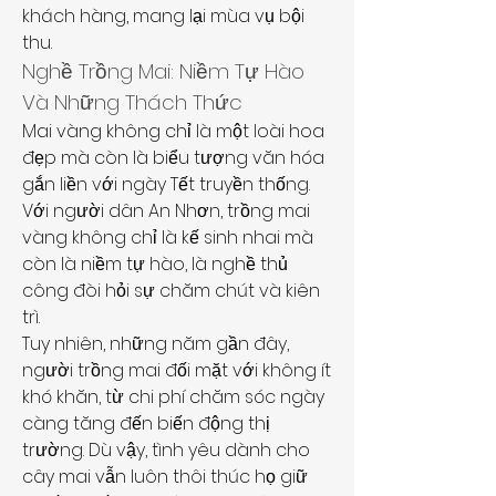
khách hàng, mang lại mùa vụ bội 
thu.
Nghề Trồng Mai: Niềm Tự Hào 
Và Những Thách Thức
Mai vàng không chỉ là một loài hoa 
đẹp mà còn là biểu tượng văn hóa 
gắn liền với ngày Tết truyền thống. 
Với người dân An Nhơn, trồng mai 
vàng không chỉ là kế sinh nhai mà 
còn là niềm tự hào, là nghề thủ 
công đòi hỏi sự chăm chút và kiên 
trì.
Tuy nhiên, những năm gần đây, 
người trồng mai đối mặt với không ít 
khó khăn, từ chi phí chăm sóc ngày 
càng tăng đến biến động thị 
trường. Dù vậy, tình yêu dành cho 
cây mai vẫn luôn thôi thúc họ giữ 