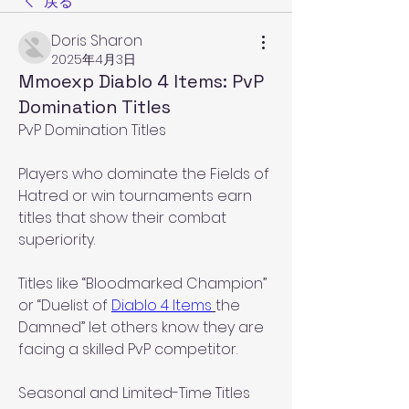
戻る
Doris Sharon
2025年4月3日
Mmoexp Diablo 4 Items: PvP
Domination Titles
PvP Domination Titles
Players who dominate the Fields of 
Hatred or win tournaments earn 
titles that show their combat 
superiority.
Titles like “Bloodmarked Champion” 
or “Duelist of 
Diablo 4 Items
the 
Damned” let others know they are 
facing a skilled PvP competitor.
Seasonal and Limited-Time Titles