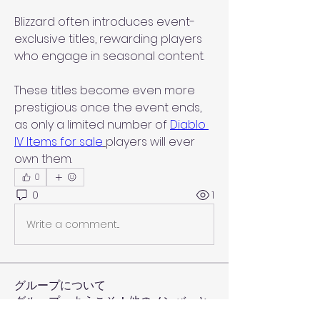
Blizzard often introduces event-
exclusive titles, rewarding players 
who engage in seasonal content.
These titles become even more 
prestigious once the event ends, 
as only a limited number of 
Diablo 
IV Items for sale
players will ever 
own them.
0
0
1
Write a comment...
グループについて
グループへようこそ！他のメンバーと
交流したり、最新情報をチェックした