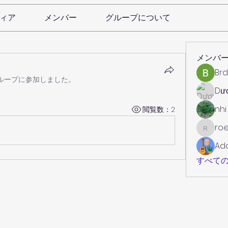
ィア
メンバー
グループについて
メンバ
Brd
ループに参加しました。
Dư
nhi
閲覧数：2
roe
roebelk
Ad
すべての